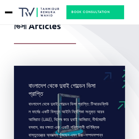
BOOK CONSULTATION
ভিসা Articles
বাংলাদেশ থেকে দুবাই গোল্ডেন ভিসা
প্রাপ্তি
বাংলাদেশ থেকে দুবাই গোল্ডেন ভিসা প্রাপ্তি: টিআরডব্লিউ
ল ফার্মের একটি বিস্তৃত আইনি নির্দেশিকা সংযুক্ত আরব
আমিরাত (UAE), বিশেষ করে দুবাই আমিরাত, দীর্ঘমেয়াদী
বসবাস, কর দক্ষতা এবং একটি শক্তিশালী বাণিজ্যিক
বাস্তুতন্ত্রের অ্যাক্সেস খুঁজছেন এমন উচ্চ-সম্পদসম্পন্ন